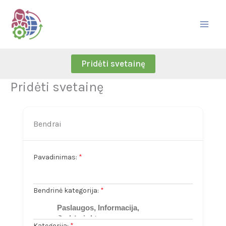
Skip
to
content
Pridėti svetainę
Pridėti svetainę
Bendrai
Pavadinimas:
*
Bendrinė kategorija:
*
Kategorija:
*