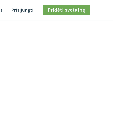
Pridėti svetainę
ės
Prisijungti