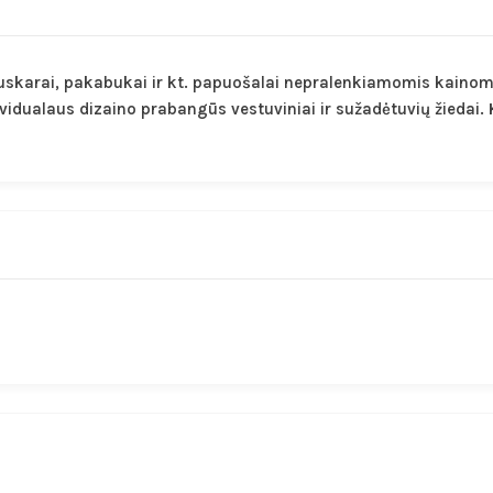
skarai, pakabukai ir kt. papuošalai nepralenkiamomis kainomis. 
dividualaus dizaino prabangūs vestuviniai ir sužadėtuvių žiedai. 