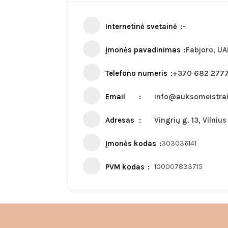
Internetinė svetainė
-
Įmonės pavadinimas
Fabjoro, UA
Telefono numeris
+370 682 277
Email
info@auksomeistrai.
Adresas
Vingrių g. 13, Vilnius
Įmonės kodas
303036141
PVM kodas
100007833715