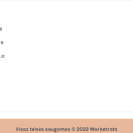
B
79
lt
Visos teisės saugomos © 2022 Marketrats