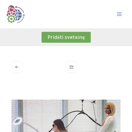
Skip
to
content
Pridėti svetainę