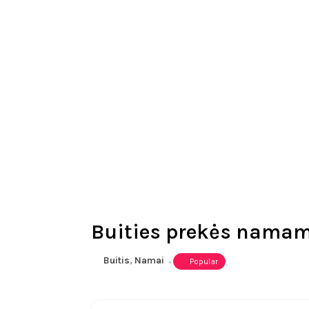
Buities prekės nama
Buitis
,
Namai
Popular