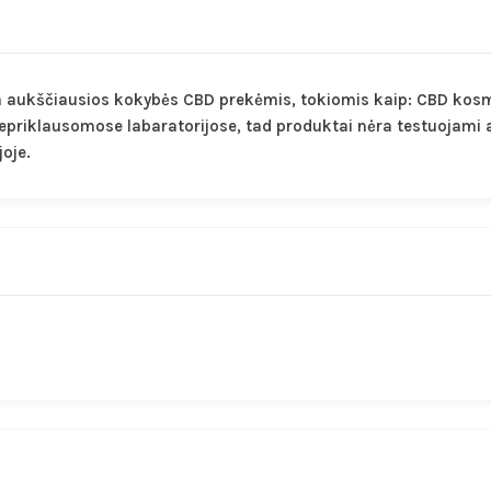
 aukščiausios kokybės CBD prekėmis, tokiomis kaip: CBD kosmet
nepriklausomose labaratorijose, tad produktai nėra testuojami
joje.