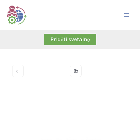
Skip
to
content
Pridėti svetainę