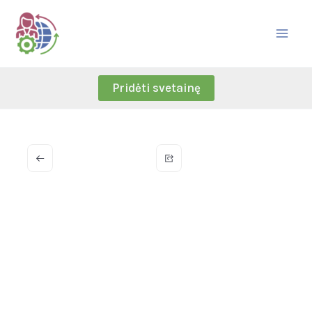
Skip
to
content
Pridėti svetainę