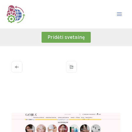
Skip
to
content
Pridėti svetainę