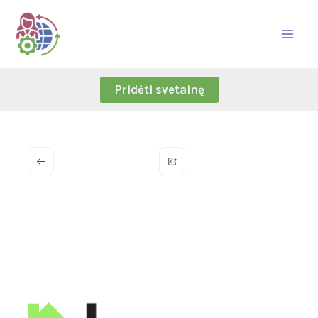
Skip
to
content
Pridėti svetainę