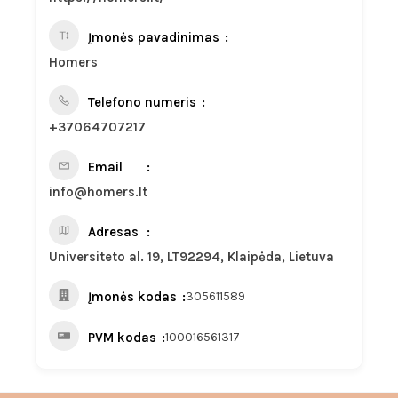
Įmonės pavadinimas
Homers
Telefono numeris
+37064707217
Email
info@homers.lt
Adresas
Universiteto al. 19, LT92294, Klaipėda, Lietuva
Įmonės kodas
305611589
PVM kodas
100016561317