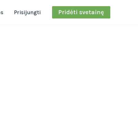
Pridėti svetainę
ės
Prisijungti