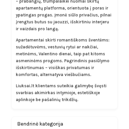
– prabangių, trumpalaikei nuomai skirtų
apartamentų platforma, orientuota į poras ir
ypatingas progas. Įmonė siūlo privačius, pilnai
įrengtus butus su jacuzzi, išskirtiniu interjeru
ir vaizdais pro langą.
Apartamentai skirti romantiškoms šventėms:
sužadėtuvėms, vestuvių rytui ar nakčiai,
metinėms, Valentino dienai, taip pat kitoms
asmeninėms progoms. Pagrindinis pasiūlymo
išskirtinumas – visiškas privatumas ir
komfortas, alternatyva viešbučiams.
Liuksai.lt klientams suteikia galimybę švęsti
svarbias akimirkas intymioje, estetiškoje
aplinkoje be pašalinių trikdžių.
Bendrinė kategorija