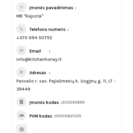
Įmonės pavadinimas
MB "Kajusta"
Telefono numeris
+370 694 50752
Email
info@kitchenhoney.lt
Adresas
Pasvalio r. sav. Pajiešmenių k. Uogynų g. 11, LT -
39449
Įmonės kodas
305240899
PVM kodas
100012625315