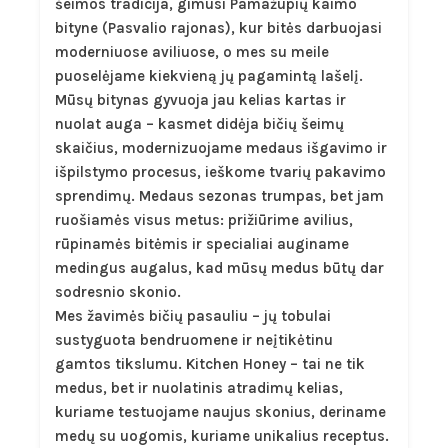
šeimos tradicija, gimusi Pamažupių kaimo
bityne (Pasvalio rajonas), kur bitės darbuojasi
moderniuose aviliuose, o mes su meile
puoselėjame kiekvieną jų pagamintą lašelį.
Mūsų bitynas gyvuoja jau kelias kartas ir
nuolat auga – kasmet didėja bičių šeimų
skaičius, modernizuojame medaus išgavimo ir
išpilstymo procesus, ieškome tvarių pakavimo
sprendimų. Medaus sezonas trumpas, bet jam
ruošiamės visus metus: prižiūrime avilius,
rūpinamės bitėmis ir specialiai auginame
medingus augalus, kad mūsų medus būtų dar
sodresnio skonio.
Mes žavimės bičių pasauliu – jų tobulai
sustyguota bendruomene ir neįtikėtinu
gamtos tikslumu. Kitchen Honey – tai ne tik
medus, bet ir nuolatinis atradimų kelias,
kuriame testuojame naujus skonius, deriname
medų su uogomis, kuriame unikalius receptus.