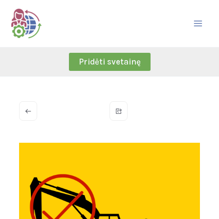
Skip
to
content
Pridėti svetainę