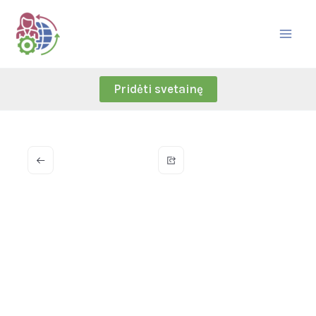
Skip
to
content
Pridėti svetainę