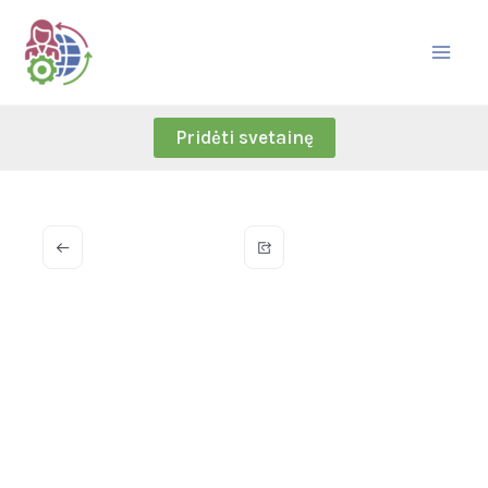
Skip
to
content
Pridėti svetainę