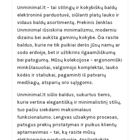
Unminimal.lt – tai stilingų ir kokybiškų baldų
elektroninė parduotuvė, siūlanti platų lauko ir
vidaus baldų asortimentą. Prekinis ženklas
Unminimal išsiskiria minimalizmu, moderniu
dizainu bei aukšta gaminių kokybe. Čia rasite
baldus, kurie ne tik puikiai derės jūsų namų ar
sodo erdvėje, bet ir užtikrins ilgaamžiškumą
bei patogumą. Mūsų kolekcijose – ergonomiški
minkštasuoliai, valgomojo komplektai, lauko
kėdės ir staliukai, pagaminti iš patvarių
medžiagų, atsparių oro sąlygoms.
Unminimal.lt siūlo baldus, sukurtus tiems,
kurie vertina elegantišką ir minimalistinį stilių,
tuo pačiu siekdami maksimalaus
funkcionalumo. Lengvas užsakymo procesas,
patogus prekių pristatymas ir puikus klientų
aptarnavimas – tai, ką rasite mūsų
elektroninėje parduotuvėje. Apsilankykite