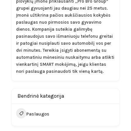
plovyklų įmonė priklausanti ,,Pro Bro Group”
grupei gyvuojanti jau daugiau nei 25 metus.
Įmonė užtikrina pačios aukščiausios kokybės
paslaugas nuo pirmosios savo gyvavimo
dienos. Kompanija suteikia galimybę
pasinaudojus savo išmaniuoju telefonu greitai
ir patogiai nusiplauti savo automobilį vos per
dvi minutes. Tereikia įsigyti abonementą su
automatiniu mėnesiniu nuskaitymu arba atlikti
vienkartinį SMART mokėjimą, jeigu klientas
nori paslauga pasinaudoti tik vieną kartą.
Bendrinė kategorija
Paslaugos