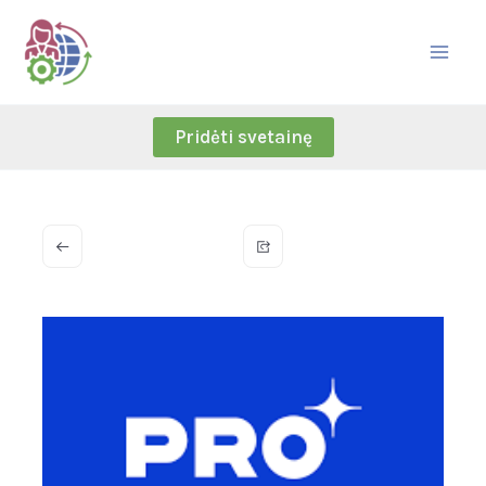
Skip
to
content
Pridėti svetainę