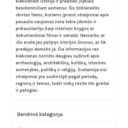
kiekvienam istorija ir praeities įvykiais
besidominčiam asmeniui. Šis tinklaraštis
skirtas tiems, kuriems įprasti straipsniai apie
pasaulio naujienas nėra tokie įdomūs ir
prikaustantys kaip istorinės knygos ar
dokumentiniai filmai ir serialai. Nesvarbu ar
Jūs esate jau patyręs istorijos žinovas, ar tik
pradėjęs domėtis ja. Čia informacijos ras
kiekvienas norintis daugiau sužinoti apie
archeologiją, architektūrą, kultūrą, istorines
asmenybes, politiką ir religiją. Svetainėje visi
straipsniai yra suskirstyti pagal periodą,
regioną ir temas, todėl viską rasite itin greitai
ir patogiai.
Bendrinė kategorija