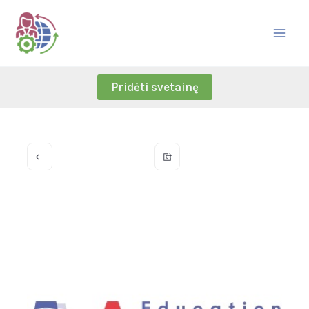
Skip
to
content
Pridėti svetainę