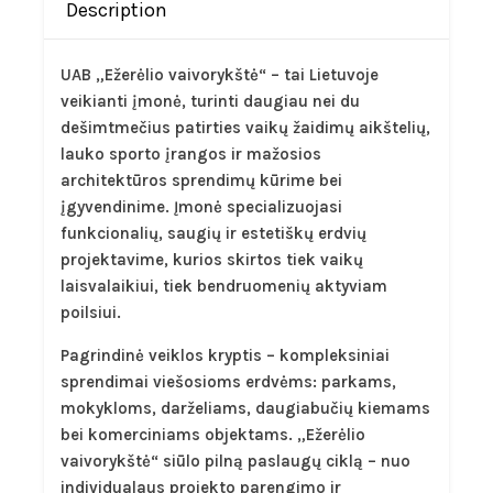
Description
UAB „Ežerėlio vaivorykštė“
– tai Lietuvoje
veikianti įmonė, turinti daugiau nei du
dešimtmečius patirties vaikų žaidimų aikštelių,
lauko sporto įrangos ir mažosios
architektūros sprendimų kūrime bei
įgyvendinime. Įmonė specializuojasi
funkcionalių, saugių ir estetiškų erdvių
projektavime, kurios skirtos tiek vaikų
laisvalaikiui, tiek bendruomenių aktyviam
poilsiui.
Pagrindinė veiklos kryptis – kompleksiniai
sprendimai viešosioms erdvėms: parkams,
mokykloms, darželiams, daugiabučių kiemams
bei komerciniams objektams. „Ežerėlio
vaivorykštė“ siūlo pilną paslaugų ciklą – nuo
individualaus projekto parengimo ir