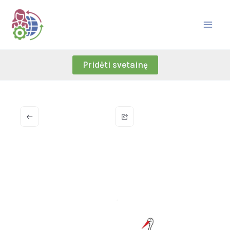
Skip
to
content
Pridėti svetainę