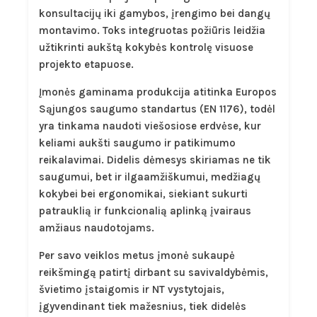
konsultacijų iki gamybos, įrengimo bei dangų
montavimo. Toks integruotas požiūris leidžia
užtikrinti aukštą kokybės kontrolę visuose
projekto etapuose.
Įmonės gaminama produkcija atitinka Europos
Sąjungos saugumo standartus (EN 1176), todėl
yra tinkama naudoti viešosiose erdvėse, kur
keliami aukšti saugumo ir patikimumo
reikalavimai. Didelis dėmesys skiriamas ne tik
saugumui, bet ir ilgaamžiškumui, medžiagų
kokybei bei ergonomikai, siekiant sukurti
patrauklią ir funkcionalią aplinką įvairaus
amžiaus naudotojams.
Per savo veiklos metus įmonė sukaupė
reikšmingą patirtį dirbant su savivaldybėmis,
švietimo įstaigomis ir NT vystytojais,
įgyvendinant tiek mažesnius, tiek didelės