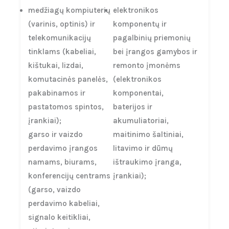
medžiagų kompiuterių
elektronikos
(varinis, optinis) ir
komponentų ir
telekomunikacijų
pagalbinių priemonių
tinklams (kabeliai,
bei įrangos gamybos ir
kištukai, lizdai,
remonto įmonėms
komutacinės panelės,
(elektronikos
pakabinamos ir
komponentai,
pastatomos spintos,
baterijos ir
įrankiai);
akumuliatoriai,
garso ir vaizdo
maitinimo šaltiniai,
perdavimo įrangos
litavimo ir dūmų
namams, biurams,
ištraukimo įranga,
konferencijų centrams
įrankiai);
(garso, vaizdo
perdavimo kabeliai,
signalo keitikliai,