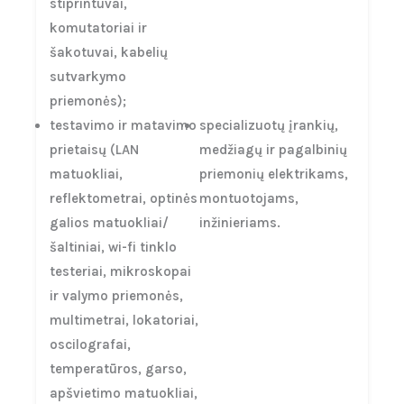
stiprintuvai,
komutatoriai ir
šakotuvai, kabelių
sutvarkymo
priemonės);
testavimo ir matavimo
specializuotų įrankių,
prietaisų (LAN
medžiagų ir pagalbinių
matuokliai,
priemonių elektrikams,
reflektometrai, optinės
montuotojams,
galios matuokliai/
inžinieriams.
šaltiniai, wi-fi tinklo
testeriai, mikroskopai
ir valymo priemonės,
multimetrai, lokatoriai,
oscilografai,
temperatūros, garso,
apšvietimo matuokliai,