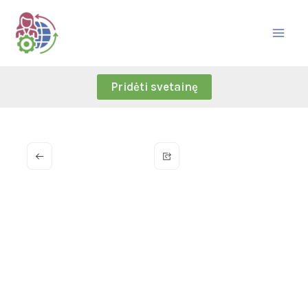
Skip
to
content
Pridėti svetainę