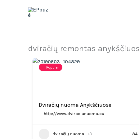
Skip
to
content
dviračių remontas anykščiuo
Popular
Dviračių nuoma Anykščiuose
http://www.dviraciunuoma.eu
dviračių nuoma
+3
84