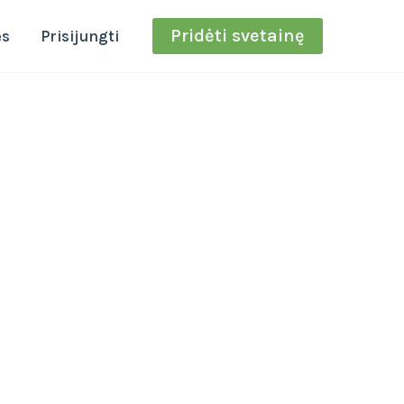
Pridėti svetainę
ės
Prisijungti