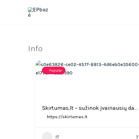
Skip
to
content
Info
Popular
Skirtumas.lt – sužinok įvairiausių dalykų skirtumus
https://skirtumas.lt
IT
7