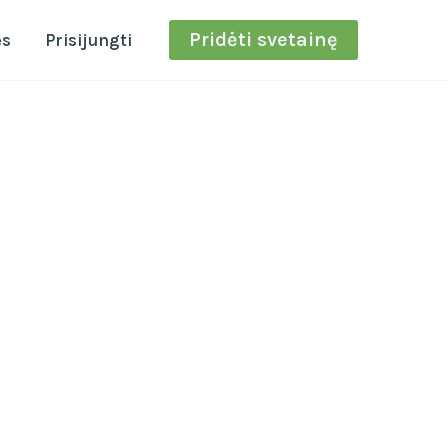
Pridėti svetainę
ės
Prisijungti