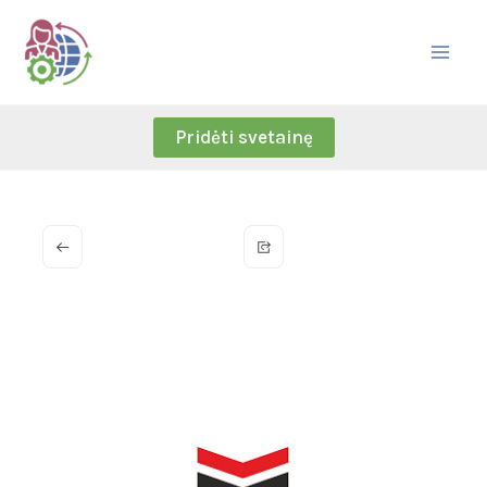
Skip
to
content
Pridėti svetainę