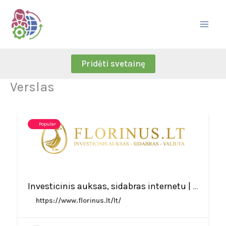
Skip
to
content
Pridėti svetainę
Verslas
Popular
Investicinis auksas, sidabras internetu | Florinus
https://www.florinus.lt/lt/