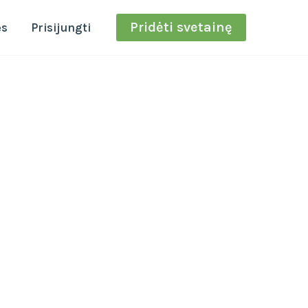
Pridėti svetainę
ės
Prisijungti