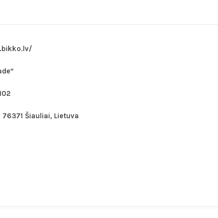
bikko.lv/
ade“
102
- 76371 Šiauliai, Lietuva