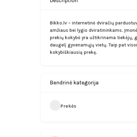
Description
Bikko.lv – internetinė dviračių parduotuv
amžiaus bei lygio dviratininkams. Įmonės 
prekių kokybė yra užtikrinama tiekėjų, g
daugelį gyvenamųjų vietų. Taip pat viso
kokybiškiausią prekę.
Bendrinė kategorija
Prekės