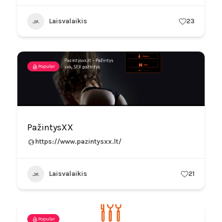
Laisvalaikis
23
Popular
PažintysXX
https://www.pazintysxx.lt/
Laisvalaikis
21
Popular