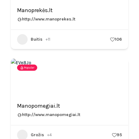
Manoprekės.lt
http://www.manoprekes.lt
Buitis
+11
106
Popular
Manopomegiai.lt
http://www.manopomegiai.lt
Grožis
+4
95