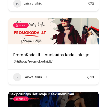
Laisvalaikis
2
Popular
PromoKodai.lt – nuolaidos kodai, akcijos ir kuponai
https://promokodai.lt/
Laisvalaikis
+1
18
Popular