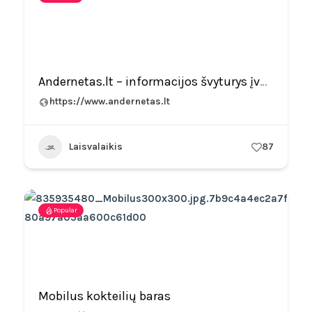
Andernetas.lt – informacijos švyturys įvairių žinių ir įžvalgų vandenyne
https://www.andernetas.lt
Laisvalaikis
87
Popular
Mobilus kokteilių baras