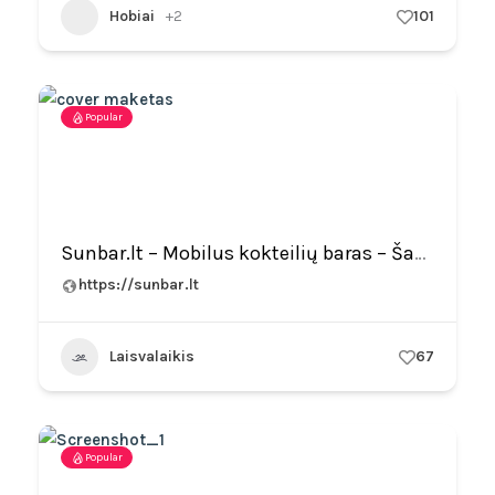
Hobiai
+2
101
Popular
Sunbar.lt – Mobilus kokteilių baras – Šampano piramidė, Šampano staliukas, kaljanų nuoma
https://sunbar.lt
Laisvalaikis
67
Popular