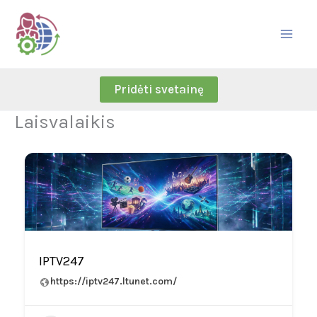
Skip
to
content
Pridėti svetainę
Laisvalaikis
IPTV247
https://iptv247.ltunet.com/