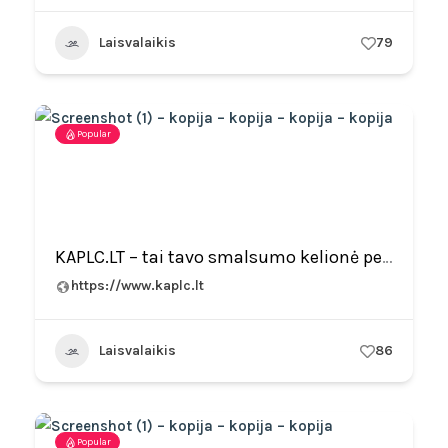
Laisvalaikis
79
Popular
KAPLC.LT – tai tavo smalsumo kelionė per žinių labirintus
https://www.kaplc.lt
Laisvalaikis
86
Popular