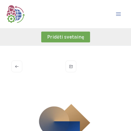
Skip
to
content
Pridėti svetainę