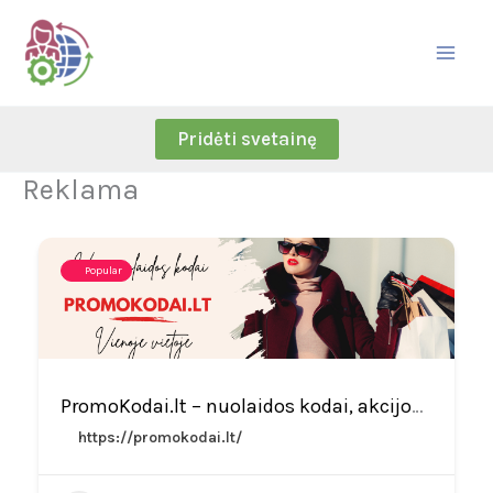
Skip
to
content
Pridėti svetainę
Reklama
Popular
PromoKodai.lt – nuolaidos kodai, akcijos ir kuponai
https://promokodai.lt/