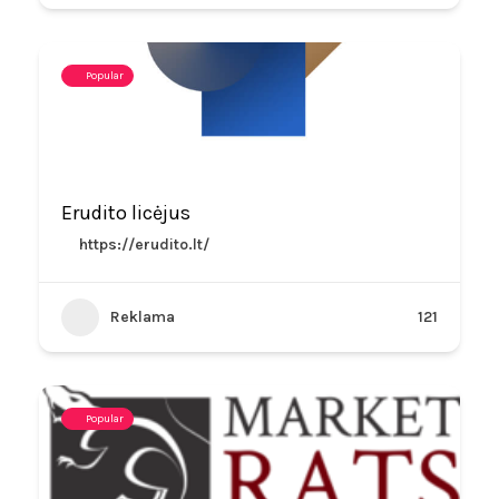
Popular
Erudito licėjus
https://erudito.lt/
Reklama
121
Popular