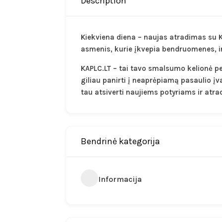
Description
Kiekviena diena – naujas atradimas su KA
asmenis, kurie įkvepia bendruomenes, i
KAPLC.LT – tai tavo smalsumo kelionė per
giliau panirti į neaprėpiamą pasaulio įv
tau atsiverti naujiems potyriams ir at
Bendrinė kategorija
Informacija