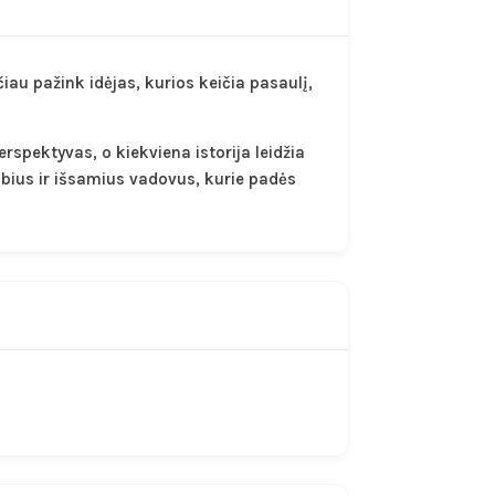
iau pažink idėjas, kurios keičia pasaulį,
rspektyvas, o kiekviena istorija leidžia
lbius ir išsamius vadovus, kurie padės