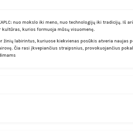
PLC: nuo mokslo iki meno, nuo technologijų iki tradicijų. Iš arč
r kultūras, kurios formuoja mūsų visuomenę.
 žinių labirintus, kuriuose kiekvienas posūkis atveria naujas pe
airovę. Čia rasi įkvepiančius straipsnius, provokuojančius poka
radimams