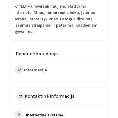
KTTI.LT – universali naujienų platforma
internete. Atnaujinimai realiu laiku, įvairios
temos, interaktyvumas. Patogus dizainas,
išsamūs straipsniai ir patarimai kasdieniam
gyvenimui
Bendrinė kategorija
Informacija
Kontaktinė informacija
Internetinė svetainė