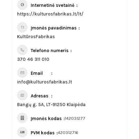
Internetinė svetainė
https://kulturosfabrikas.lt/lt/
Įmonės pavadinimas
KultūrosFabrikas
Telefono numeris
370 46 311 010
Email
info@kulturosfabrikas.lt
Adresas
Bangų g. 5A, LT-91250 Klaipėda
Įmonės kodas
142031277
PVM kodas
420312716