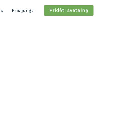
Pridėti svetainę
ės
Prisijungti