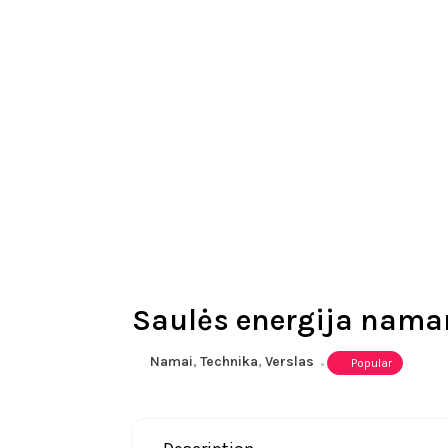
Saulės energija nam
Namai
,
Technika
,
Verslas
Popular