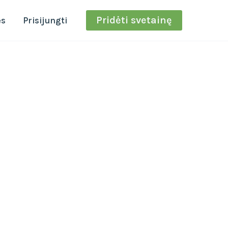
Pridėti svetainę
ės
Prisijungti