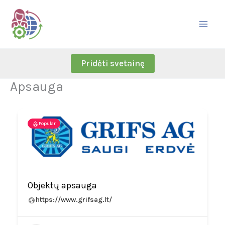
Skip
to
content
Pridėti svetainę
Apsauga
Popular
Objektų apsauga
https://www.grifsag.lt/