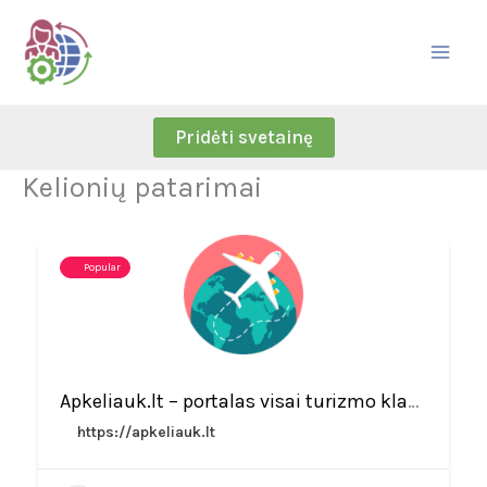
Skip
to
content
Pridėti svetainę
Kelionių patarimai
Popular
Apkeliauk.lt – portalas visai turizmo klausimais
https://apkeliauk.lt