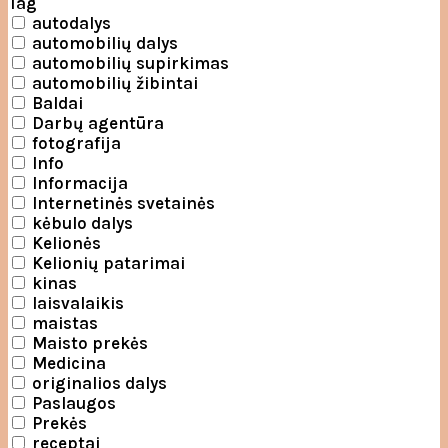
Tag
autodalys
automobilių dalys
automobilių supirkimas
automobilių žibintai
Baldai
Darbų agentūra
fotografija
Info
Informacija
Internetinės svetainės
kėbulo dalys
Kelionės
Kelionių patarimai
kinas
laisvalaikis
maistas
Maisto prekės
Medicina
originalios dalys
Paslaugos
Prekės
receptai