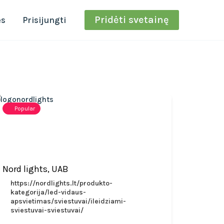
Pridėti svetainę
ės
Prisijungti
Popular
Nord lights, UAB
https://nordlights.lt/produkto-
kategorija/led-vidaus-
apsvietimas/sviestuvai/ileidziami-
sviestuvai-sviestuvai/