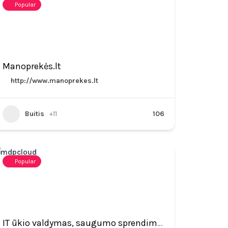
Popular
Manoprekės.lt
http://www.manoprekes.lt
Buitis
+11
106
Popular
IT ūkio valdymas, saugumo sprendimai, konsultacijos