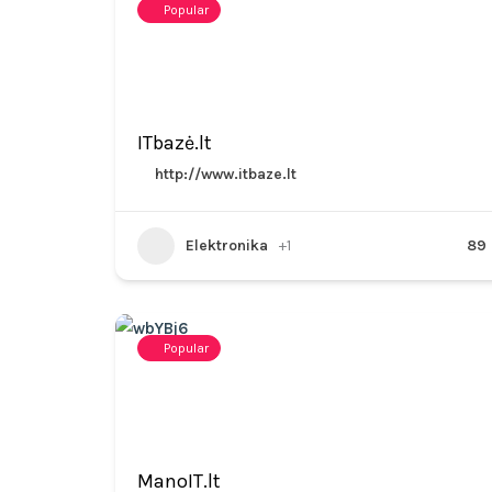
Popular
ITbazė.lt
http://www.itbaze.lt
Elektronika
+1
89
Popular
ManoIT.lt