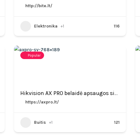
http://bite.lt/
Elektronika
+1
116
Popular
Hikvision AX PRO belaidė apsaugos sistema nuo įsibrovimo
https://axpro.lt/
Buitis
+1
121