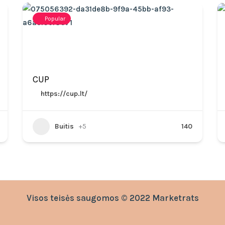
Popular
CUP
https://cup.lt/
Buitis
+5
140
Visos teisės saugomos © 2022 Marketrats