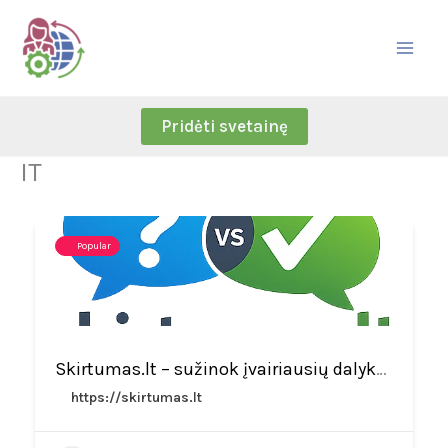
Skip
to
content
Pridėti svetainę
IT
Popular
Skirtumas.lt – sužinok įvairiausių dalykų skirtumus
https://skirtumas.lt