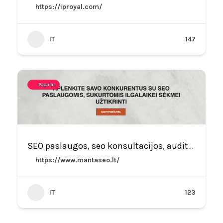
https://iproyal.com/
IT
147
Popular
SEO paslaugos, seo konsultacijos, auditai – MANTASEO
https://www.mantaseo.lt/
IT
123