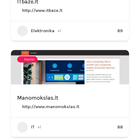
ITbazė.lt
http://www.itbaze.lt
Elektronika
+1
89
Popular
Manomokslas.lt
http://www.manomokslas.lt
IT
+1
88