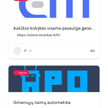
Aukštos kokybės visame pasaulyje gerai žinomų prekės ženklų power bank (išorinės baterijos). Gera kaina, patogus apsipirkimas.
https://electromarket.lt/lt/
IT
+1
83
Popular
Išmaniųjų namų automatika