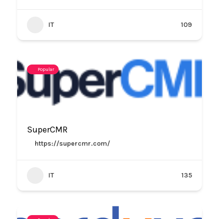
IT
109
Popular
SuperCMR
https://supercmr.com/
IT
135