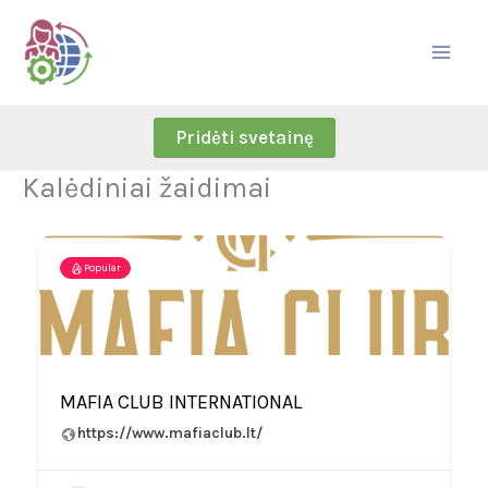
Skip
to
content
Pridėti svetainę
Kalėdiniai žaidimai
Popular
MAFIA CLUB INTERNATIONAL
https://www.mafiaclub.lt/