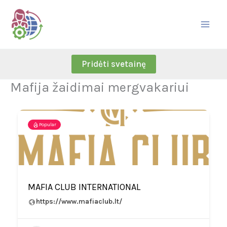
Skip
to
content
Pridėti svetainę
Mafija žaidimai mergvakariui
Popular
MAFIA CLUB INTERNATIONAL
https://www.mafiaclub.lt/