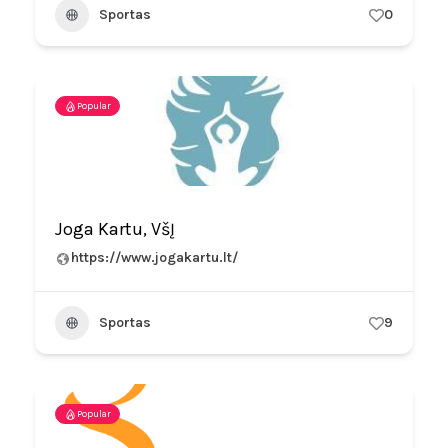
Sportas
0
Popular
Joga Kartu, VšĮ
https://www.jogakartu.lt/
Sportas
9
Popular