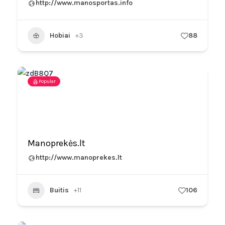
http://www.manosportas.info
Hobiai
+3
88
Popular
Manoprekės.lt
http://www.manoprekes.lt
Buitis
+11
106