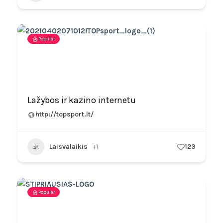
Popular
Lažybos ir kazino internetu
http://topsport.lt/
Laisvalaikis
+1
123
Popular