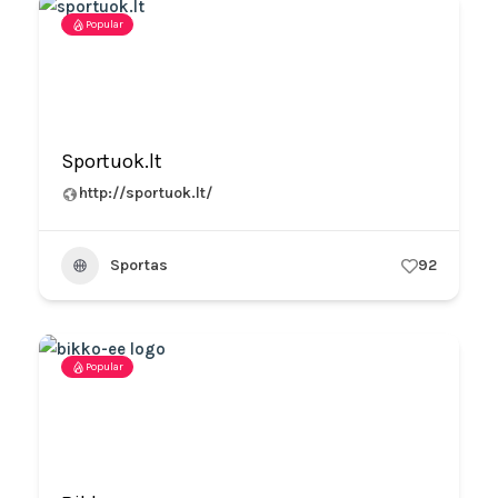
Popular
Sportuok.lt
http://sportuok.lt/
Sportas
92
Popular