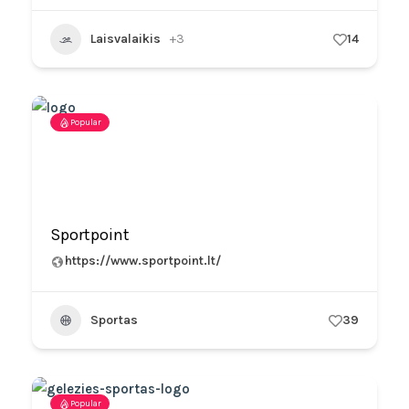
Laisvalaikis
+3
14
Popular
Sportpoint
https://www.sportpoint.lt/
Sportas
39
Popular