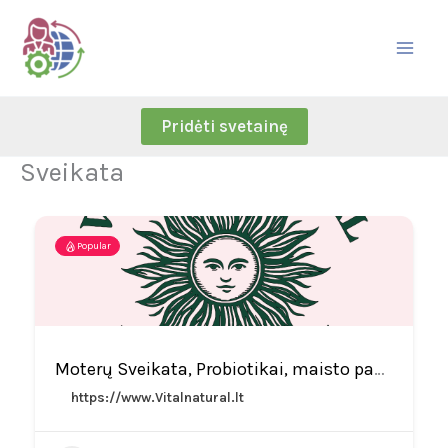
Skip
to
content
Pridėti svetainę
Sveikata
Popular
Moterų Sveikata, Probiotikai, maisto papildai – Vital Natural
https://www.Vitalnatural.lt