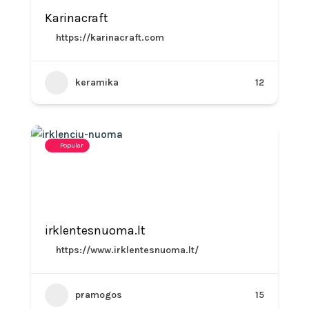
Karinacraft
https://karinacraft.com
keramika
12
Popular
irklentesnuoma.lt
https://www.irklentesnuoma.lt/
pramogos
15