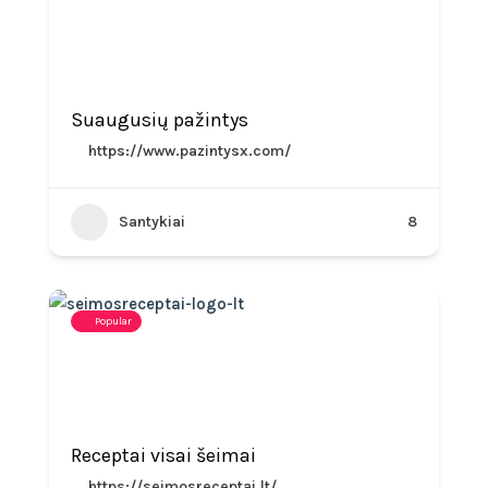
Suaugusių pažintys
https://www.pazintysx.com/
Santykiai
8
Popular
Receptai visai šeimai
https://seimosreceptai.lt/