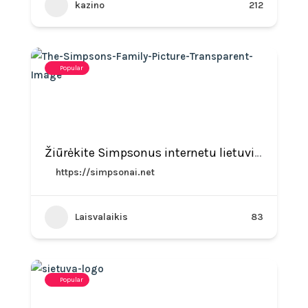
kazino
212
Popular
Žiūrėkite Simpsonus internetu lietuviškai
https://simpsonai.net
Laisvalaikis
83
Popular