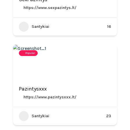
https://www.sexpazintys.lt/
Santykiai
16
Popular
Pazintysxxx
https://www.pazintysxxx.lt/
Santykiai
23