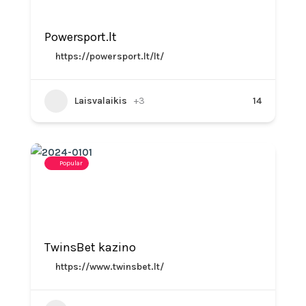
Powersport.lt
https://powersport.lt/lt/
Laisvalaikis
+3
14
Popular
TwinsBet kazino
https://www.twinsbet.lt/